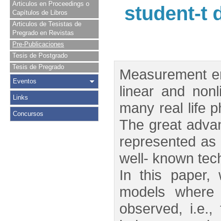
Articulos en Proceedings o
student-t 
Capítulos de Libros
Articulos de Tesistas de
Pregrado en Revistas
Pre-Publicaciones
Tesis de Postgrado
Tesis de Pregrado
Measurement err
Eventos
linear and non
Links
many real life p
Concursos
The great advan
represented as 
well- known tech
In this paper,
models where 
observed, i.e.,