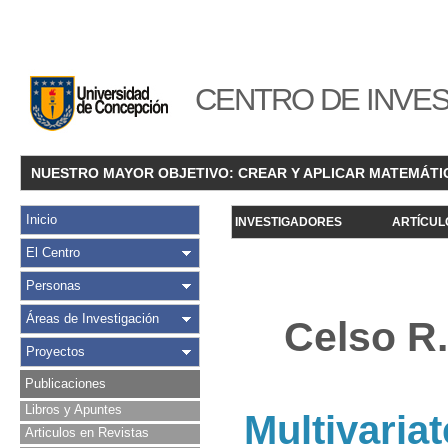
CENTRO DE INVES
NUESTRO MAYOR OBJETIVO: CREAR Y APLICAR MATEMÁTI
Inicio
INVESTIGADORES
ARTÍCUL
El Centro
Personas
Áreas de Investigación
Celso R.
Proyectos
Publicaciones
Libros y Apuntes
Multivaria
Articulos en Revistas