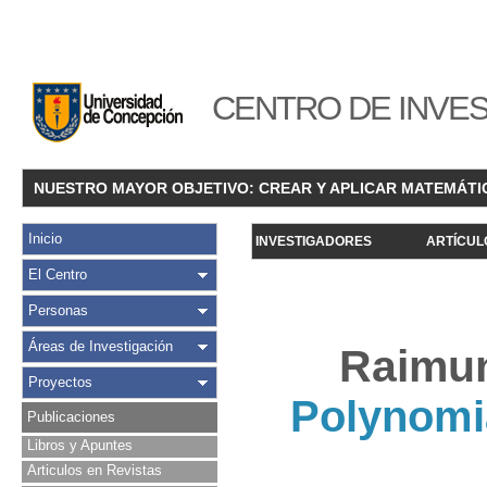
CENTRO DE INVES
NUESTRO MAYOR OBJETIVO: CREAR Y APLICAR MATEMÁTI
Inicio
INVESTIGADORES
ARTÍCUL
El Centro
Personas
Áreas de Investigación
Raimun
Proyectos
Polynomia
Publicaciones
Libros y Apuntes
Articulos en Revistas