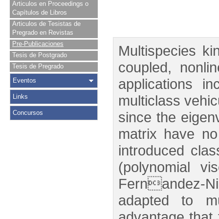
Articulos en Proceedings o
Capítulos de Libros
Articulos de Tesistas de
Pregrado en Revistas
Pre-Publicaciones
Multispecies k
Tesis de Postgrado
coupled, nonlin
Tesis de Pregrado
applications i
Eventos
multiclass vehic
Links
Concursos
since the eigen
matrix have no 
introduced clas
(polynomial v
Fernandez-Nie
adapted to mu
advantage that 