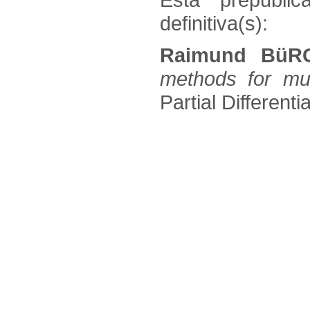
definitiva(s):
Raimund BüR
methods for mul
Partial Different