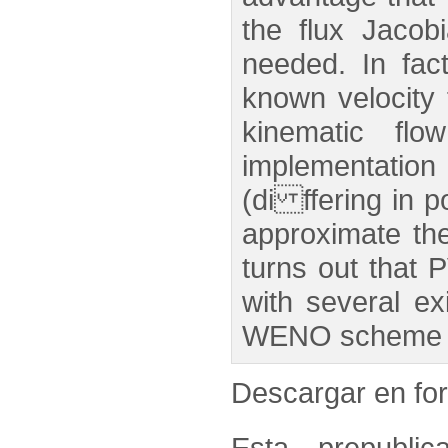
the flux Jacob
needed. In fact
known velocity 
kinematic flo
implementatio
(di ffering in 
approximate th
turns out that
with several e
WENO scheme tha
Descargar en f
Esta prepublic