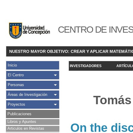
CENTRO DE INVES
NUESTRO MAYOR OBJETIVO: CREAR Y APLICAR MATEMÁTI
Inicio
INVESTIGADORES
ARTÍCUL
El Centro
Personas
Áreas de Investigación
Tomás 
Proyectos
Publicaciones
Libros y Apuntes
On the dis
Articulos en Revistas