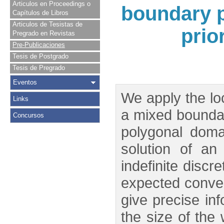
Articulos en Proceedings o
boundary p
Capítulos de Libros
Articulos de Tesistas de
prio
Pregrado en Revistas
Pre-Publicaciones
Tesis de Postgrado
Tesis de Pregrado
Eventos
We apply the lo
Links
a mixed boundar
Concursos
polygonal doma
solution of an
indefinite discr
expected conve
give precise in
the size of the