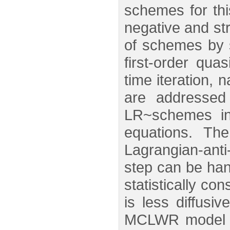
schemes for this
negative and str
of schemes by s
first-order qua
time iteration
are addressed
LR~schemes inc
equations. Th
Lagrangian-anti
step can be han
statistically c
is less diffus
MCLWR model ar