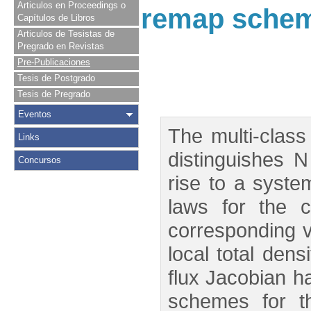
Articulos en Proceedings o
remap scheme
Capítulos de Libros
Articulos de Tesistas de
Pregrado en Revistas
Pre-Publicaciones
Tesis de Postgrado
Tesis de Pregrado
Eventos
The multi-class
Links
distinguishes N 
Concursos
rise to a syste
laws for the c
corresponding v
local total den
flux Jacobian h
schemes for t