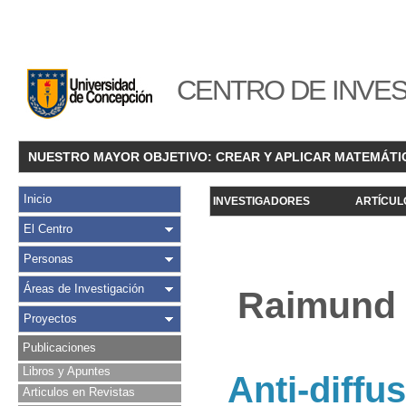
CENTRO DE INVES
NUESTRO MAYOR OBJETIVO: CREAR Y APLICAR MATEMÁTI
Inicio
INVESTIGADORES
ARTÍCUL
El Centro
Personas
Áreas de Investigación
Raimund 
Proyectos
Publicaciones
Libros y Apuntes
Anti-diff
Articulos en Revistas