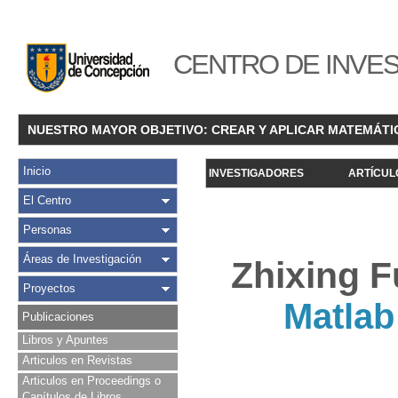
CENTRO DE INVES
NUESTRO MAYOR OBJETIVO: CREAR Y APLICAR MATEMÁTI
Inicio
INVESTIGADORES
ARTÍCUL
El Centro
Personas
Áreas de Investigación
Zhixing F
Proyectos
Matlab
Publicaciones
Libros y Apuntes
Articulos en Revistas
Articulos en Proceedings o
Capítulos de Libros