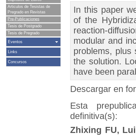
Articulos de Tesistas de
In this paper w
Pregrado en Revistas
of the Hybridiz
Pre-Publicaciones
Tesis de Postgrado
reaction-diffus
Tesis de Pregrado
modular and inc
Eventos
problems, plus 
Links
the solution. L
Concursos
have been parall
Descargar en f
Esta prepublic
definitiva(s):
Zhixing FU, Lu