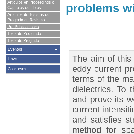
Articulos en Proceedings o
problems wi
Capítulos de Libros
Articulos de Tesistas de
Pregrado en Revistas
Pre-Publicaciones
Tesis de Postgrado
Tesis de Pregrado
Eventos
The aim of this
Links
eddy current pro
Concursos
terms of the ma
dielectrics. To
and prove its w
current intensit
and satisfies s
method for sp