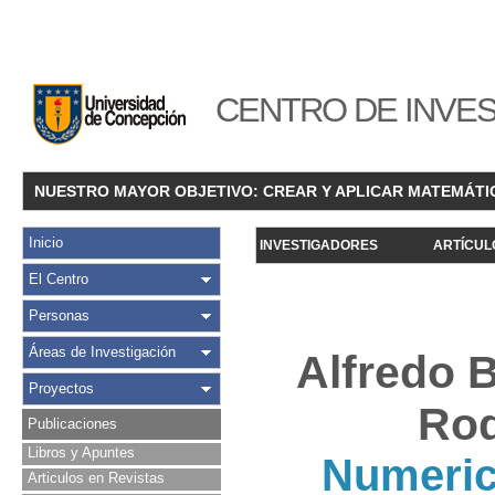
CENTRO DE INVES
NUESTRO MAYOR OBJETIVO: CREAR Y APLICAR MATEMÁTI
Inicio
INVESTIGADORES
ARTÍCUL
El Centro
Personas
Áreas de Investigación
Alfredo 
Proyectos
Rod
Publicaciones
Libros y Apuntes
Numerica
Articulos en Revistas