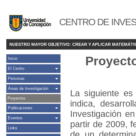
CENTRO DE INVES
NUESTRO MAYOR OBJETIVO: CREAR Y APLICAR MATEMÁTI
Proyect
Inicio
El Centro
Personas
Áreas de Investigación
La siguiente es
Proyectos
indica, desarro
Publicaciones
Investigación e
Eventos
partir de 2009, 
Links
de un determin