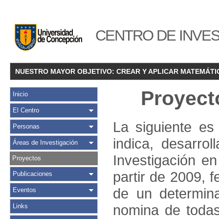
CENTRO DE INVES
NUESTRO MAYOR OBJETIVO: CREAR Y APLICAR MATEMÁTI
Proyect
Inicio
El Centro
La siguiente es
Personas
indica, desarro
Áreas de Investigación
Investigación e
Proyectos
partir de 2009, 
Publicaciones
de un determin
Eventos
nomina de todas
Links