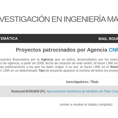
VESTIGACIÓN EN INGENIERÍA M
TEMÁTICA
MAIL ROU
Proyectos patrocinados por Agencia
CN
proyectos financiados por la
Agencia
que se indica, desarrollados por los inves
 de vigencia, a partir de 2009, fecha de creación de este centro. Al hacer LINK en
as publicaciones a las que ha dado origen. A su vez, al hacer LINK en el
Nom
acer LINK en un determinado
Tipo
de proyecto aparece la nomina de todos los proyec
Investigadores: Título
Raimund BÜRGER [P]
:
Aproximación Numérica de Modelos de Flujo Cine
(volver a mostrar el listado completo)