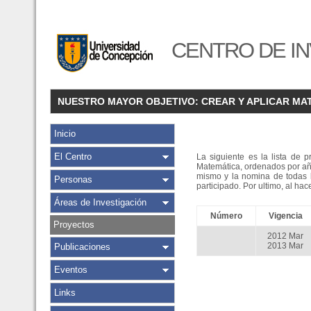
CENTRO DE IN
NUESTRO MAYOR OBJETIVO: CREAR Y APLICAR MA
Inicio
El Centro
La siguiente es la lista de 
Matemática, ordenados por año
mismo y la nomina de todas l
Personas
participado. Por ultimo, al h
Áreas de Investigación
Número
Vigencia
Proyectos
2012 Mar
2013 Mar
Publicaciones
Eventos
Links