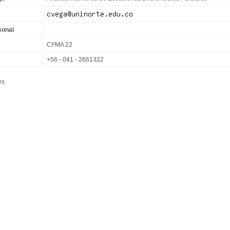
sonal
CI²MA 22
+56 - 041 - 2661322
es