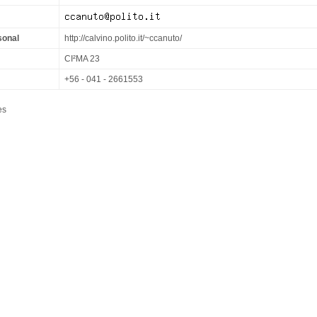
sonal
http://calvino.polito.it/~ccanuto/
CI²MA 23
+56 - 041 - 2661553
es