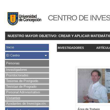
CENTRO DE INVES
NUESTRO MAYOR OBJETIVO: CREAR Y APLICAR MATEMÁTI
Inicio
INVESTIGADORES
ARTÍCUL
El Centro
Personas
Investigadores
Postdoctorados
Tesistas de Postgrado
Tesistas de Pregrado
Personal Administrativo
Visitantes
Ayudantes de Investigación
Área de Trabajo